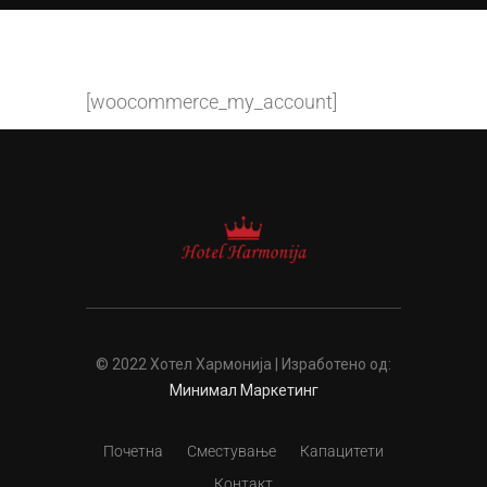
[woocommerce_my_account]
© 2022 Хотел Хармонија | Изработено од:
Минимал Маркетинг
Почетна
Сместување
Капацитети
Контакт