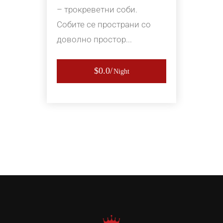
– трокреветни соби.
Собите се пространи со
доволно простор...
$0.0
Night