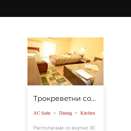
Трокреветни соби
AC Suite
Dining
Kitchen
Располагаме со вкупно 30