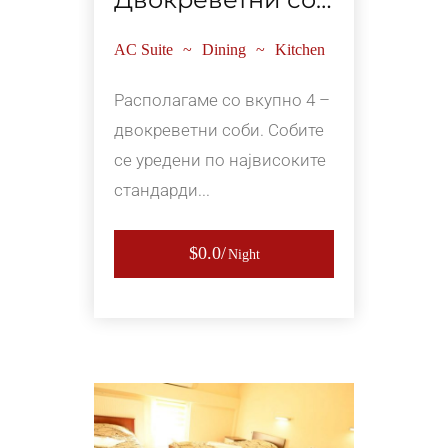
AC Suite
Dining
Kitchen
Располагаме со вкупно 4 –
двокреветни соби. Собите
се уредени по највисоките
стандарди...
$0.0
Night