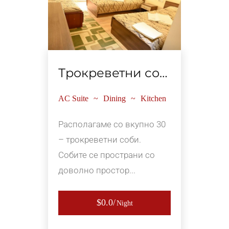
Трокреветни соби
AC Suite
Dining
Kitchen
Располагаме со вкупно 30
– трокреветни соби.
Собите се пространи со
доволно простор...
$0.0
Night