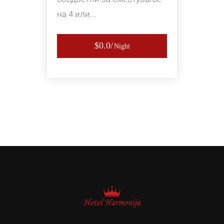
на 4 или...
$0.0
Night